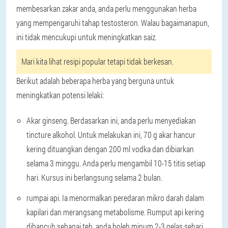
membesarkan zakar anda, anda perlu menggunakan herba
yang mempengaruhi tahap testosteron. Walau bagaimanapun,
ini tidak mencukupi untuk meningkatkan saiz.
Mari kita lihat resipi popular tetapi tidak berkesan.
Berikut adalah beberapa herba yang berguna untuk
meningkatkan potensi lelaki:
Akar ginseng
. Berdasarkan ini, anda perlu menyediakan
tincture alkohol. Untuk melakukan ini, 70 g akar hancur
kering dituangkan dengan 200 ml vodka dan dibiarkan
selama 3 minggu. Anda perlu mengambil 10-15 titis setiap
hari. Kursus ini berlangsung selama 2 bulan.
rumpai api
. Ia menormalkan peredaran mikro darah dalam
kapilari dan merangsang metabolisme. Rumput api kering
dibancuh sebagai teh, anda boleh minum 2-3 gelas sehari.