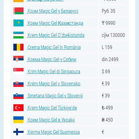
Крэм Magic Gel у Беларусі
Руб. 35
Крем Magic Gel Қазақстанда
₸ 9990
Krem Magic Gel O'zbekistonda
сўм 130000
Crema Magic Gel în România
L 159
Крема Magic Gel у Србији
din 2499
Krim Magic Gel di Singapura
$ 69
Krém Magic Gel v Slovensko
€ 39
Smetana Magic Gel v Sloveniji
€ 39
Krem Magic Gel Türkiye'de
₺ 499
Крем Magic Gel в Україні
₴ 450
Kerma Magic Gel Suomessa
€