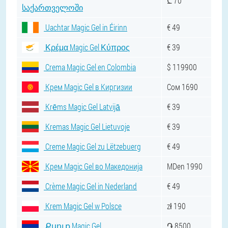
₾ 70
საქართველოში
Uachtar Magic Gel in Éirinn
€ 49
Κρέμα Magic Gel Κύπρος
€ 39
Crema Magic Gel en Colombia
$ 119900
Крем Magic Gel в Киргизии
Сом 1690
Krēms Magic Gel Latvijā
€ 39
Kremas Magic Gel Lietuvoje
€ 39
Creme Magic Gel zu Lëtzebuerg
€ 49
Крем Magic Gel во Македонија
MDen 1990
Crème Magic Gel in Nederland
€ 49
Krem Magic Gel w Polsce
zł 190
Քսուք Magic Gel .
֏ 8500