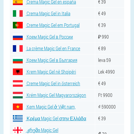
Crema Magic Gel en españa
€ 39
Crema Magic Gel in Italia
€ 49
Creme Magic Gel em Portugal
€ 39
Крем Magic Gel в России
₽ 990
La crème Magic Gel en France
€ 89
Крем Magic Gel в България
leva 59
Krem Magic Gel në Shqipëri
Lek 4990
Creme Magic Gel in österreich
€ 49
Krém Magic Gel Magyarországon
Ft 9900
Kem Magic Gel ở Việt nam,
₫ 590000
Κρέμα Magic Gel στην Ελλάδα
€ 39
კრემი Magic Gel